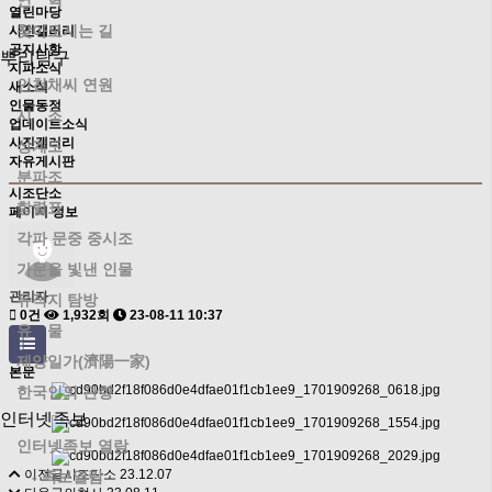
연 혁
열린마당
찾아오시는 길
사진갤러리
공지사항
뿌리탐구
지파소식
인천채씨 연원
새소식
인물동정
시 조
업데이트소식
사진갤러리
상계도
자유게시판
분파조
시조단소
항렬표
페이지 정보
각파 문중 중시조
가문을 빛낸 인물
관리자
유적지 탐방
0건
1,932회
23-08-11 10:37
유 물
제양일가(濟陽一家)
본문
한국인의 관향
인터넷족보
인터넷족보 열람
이전글
시조단소
23.12.07
- 족보열람