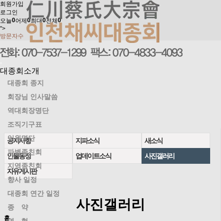
회원가입
로그인
0
0
0
0
오늘
어제
최대
전체
">
방문자수
대종회소개
대종회 종지
회장님 인사말씀
역대회장명단
조직기구표
임원명단
공지사항
지파소식
새소식
파별종친회
인물동정
업데이트소식
사진갤러리
지역종친회
자유게시판
향사 일정
대종회 연간 일정
사진갤러리
종 약
홈