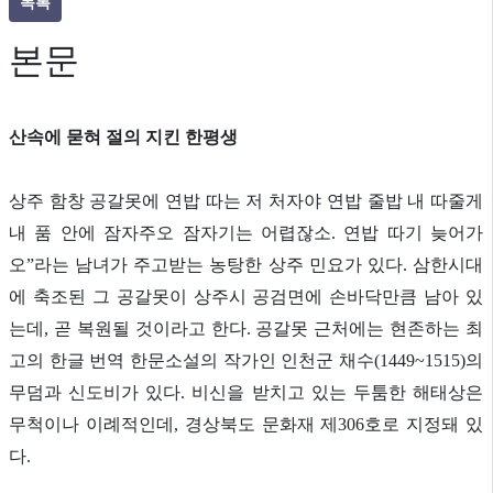
목록
본문
산속에 묻혀 절의 지킨 한평생
상주 함창 공갈못에 연밥 따는 저 처자야 연밥 줄밥 내 따줄게
내 품 안에 잠자주오 잠자기는 어렵잖소. 연밥 따기 늦어가
오”라는 남녀가 주고받는 농탕한 상주 민요가 있다. 삼한시대
에 축조된 그 공갈못이 상주시 공검면에 손바닥만큼 남아 있
는데, 곧 복원될 것이라고 한다. 공갈못 근처에는 현존하는 최
고의 한글 번역 한문소설의 작가인 인천군 채수(1449~1515)의
무덤과 신도비가 있다. 비신을 받치고 있는 두툼한 해태상은
무척이나 이례적인데, 경상북도 문화재 제306호로 지정돼 있
다.