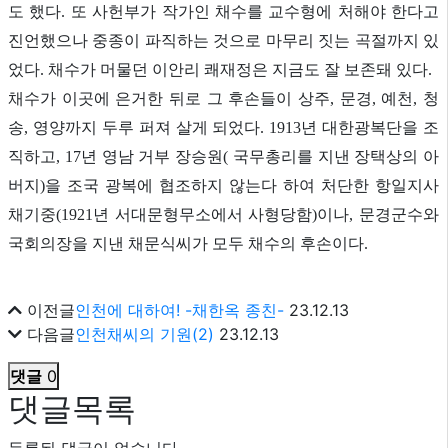
도 했다. 또 사헌부가 작가인 채수를 교수형에 처해야 한다고
진언했으나 중종이 파직하는 것으로 마무리 짓는 곡절까지 있
었다. 채수가 머물던 이안리 쾌재정은 지금도 잘 보존돼 있다.
채수가 이곳에 은거한 뒤로 그 후손들이 상주, 문경, 예천, 청
송, 영양까지 두루 퍼져 살게 되었다. 1913년 대한광복단을 조
직하고, 17년 영남 거부 장승원( 국무총리를 지낸 장택상의 아
버지)을 조국 광복에 협조하지 않는다 하여 처단한 항일지사
채기중(1921년 서대문형무소에서 사형당함)이나, 문경군수와
국회의장을 지낸 채문식씨가 모두 채수의 후손이다.
이전글
인천에 대하여! -채한옥 종친-
23.12.13
다음글
인천채씨의 기원(2)
23.12.13
댓글
0
댓글목록
등록된 댓글이 없습니다.