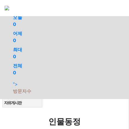
회원가입
로그인
오늘
0
어제
0
최대
0
전체
0
">
공지사항
지파소식
새소식
방문자수
인물동정
업데이트소식
사진갤러리
자유게시판
인물동정