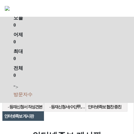
회원가입
로그인
오늘
0
어제
0
최대
0
전체
0
">
인터넷족보 열람
- 족보열람
- 회원정보관리
방문자수
인터넷족보 등재
- 인터넷족보 구축안내
- 족보등재 신청요령
- 등재신청서 작성견본
- 등재신청서(수단甲,乙)
인터넷족보 협찬 종친
인터넷족보 게시판