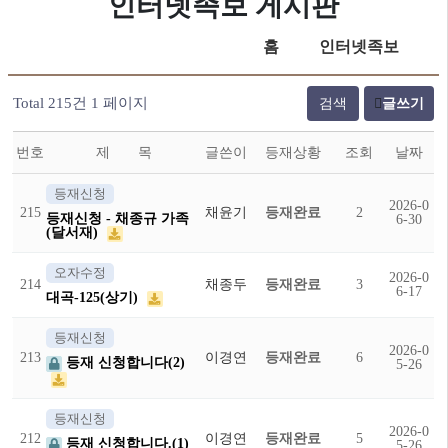
인터넷족보 게시판
홈
인터넷족보
Total 215건
1 페이지
검색
글쓰기
번호
제 목
글쓴이
등재상황
조회
날짜
등재신청
2026-0
215
채윤기
등재완료
2
등재신청 - 채종규 가족
6-30
(달서재)
오자수정
2026-0
214
채종두
등재완료
3
6-17
대곡-125(상기)
등재신청
2026-0
213
이경연
등재완료
6
등재 신청합니다(2)
5-26
등재신청
2026-0
212
이경연
등재완료
5
등재 신청합니다.(1)
5-26