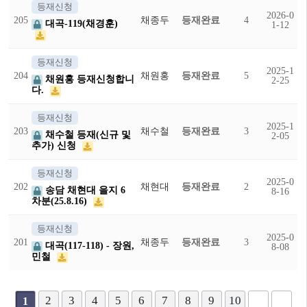
등재신청
2026-0
205
채종두
등재완료
4
대곡-119(채경훈)
1-12
등재신청
2025-1
204
채원홍
등재완료
5
채원홍 등재신청합니
2-25
다.
등재신청
2025-1
203
채수철
등재완료
3
채수철 등재(신규 및
2-05
추가) 신청
등재신청
2025-0
202
채현대
등재완료
2
송담 채현대 을지 6
8-16
차분(25.8.16)
등재신청
2025-0
201
채종두
등재완료
3
대곡(117-118) - 장원,
8-08
민철
2
3
4
5
6
7
8
9
10
1