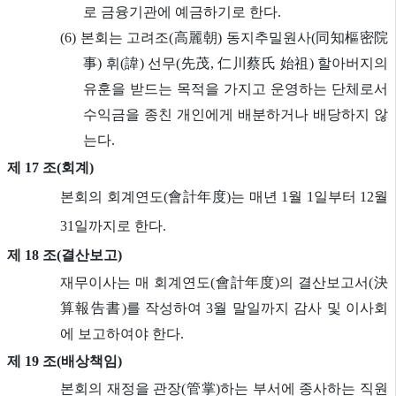
로 금융기관에 예금하기로 한다.
(6) 본회는 고려조(高麗朝) 동지추밀원사(同知樞密院
事) 휘(諱) 선무(先茂, 仁川蔡氏 始祖) 할아버지의
유훈을 받드는 목적을 가지고 운영하는 단체로서
수익금을 종친 개인에게 배분하거나 배당하지 않
는다.
제 17 조(회계)
본회의 회계연도(會計年度)는 매년 1월 1일부터 12월
31일까지로 한다.
제 18 조(결산보고)
재무이사는 매 회계연도(會計年度)의 결산보고서(決
算報告書)를 작성하여 3월 말일까지 감사 및 이사회
에 보고하여야 한다.
제 19 조(배상책임)
본회의 재정을 관장(管掌)하는 부서에 종사하는 직원