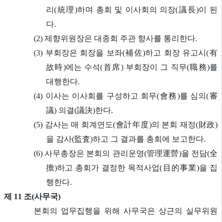
리(統理)하며 총회 및 이사회의 의장(議長)이 된
다.
(2) 제향위원장은 대종회 주관 향사를 통리한다.
(3) 부회장은 회장을 보좌(補佐)하고 회장 유고시(有
故時)에는 수석(首席) 부회장이 그 직무(職務)를
대행한다.
(4) 이사는 이사회를 구성하고 회무(會務)를 심의(審
議) 의결(議決)한다.
(5) 감사는 매 회계연도(會計年度)의 본회 재정(財政)
을 감사(監査)하고 그 결과를 총회에 보고한다.
(6) 사무총장은 본회의 관리운영(管理運營)을 전담(全
擔)하고 총회가 결정한 목적사업(目的事業)을 집
행한다.
제 11 조(사무국)
본회의 업무집행을 위해 사무국은 상근의 실무위원