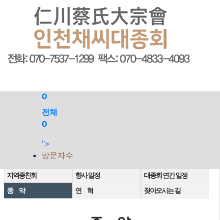
회원가입
로그인
오늘
0
어제
0
최대
0
전체
0
">
대종회 종지
회장님 인사말씀
역대회장명단
방문자수
조직기구표
임원명단
파별종친회
지역종친회
향사 일정
대종회 연간 일정
종 약
연 혁
찾아오시는 길