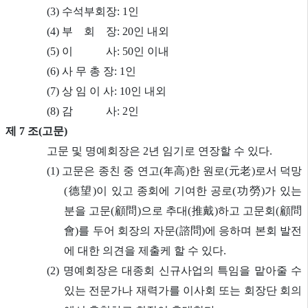
(3) 수석부회장: 1인
(4) 부 회 장: 20인 내외
(5) 이 사: 50인 이내
(6)
사 무 총 장:
1인
(7)
상 임 이 사:
10인 내외
(8) 감 사: 2인
제 7 조(고문)
고문 및 명예회장은 2년 임기로 연장할 수 있다.
(1) 고문은 종친 중 연고(年高)한 원로(元老)로서 덕망
(德望)이 있고 종회에 기여한 공로(功勞)가 있는
분을 고문(顧問)으로 추대(推戴)하고 고문회(顧問
會)를 두어 회장의 자문(諮問)에 응하며 본회 발전
에 대한 의견을 제출케 할 수 있다.
(2) 명예회장은 대종회 신규사업의 특임을 맡아줄 수
있는 전문가나 재력가를 이사회 또는 회장단 회의