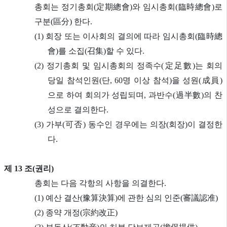
총회는 정기총회(定期總會)와 임시총회(臨時總會)로
구분(區分) 한다.
(1) 회장 또는 이사회의 결의에 따라 임시총회(臨時總
會)를 소집(召集)할 수 있다.
(2) 정기총회 및 임시총회의 정족수(定足數)는 회의
당일 참석인원(단, 60명 이상 참석)을 성원(成員)
으로 하여 회의가 성립되며, 과반수(過半數)의 찬
성으로 결의한다.
(3) 가부(可否) 동수인 경우에는 의장(회장)이 결정한
다.
제 13 조(권리)
총회는 다음 각항의 사항을 의결한다.
(1) 예산 결산(豫算決算)에 관한 심의 인준(審議認准)
(2) 종약 개정(宗約改正)