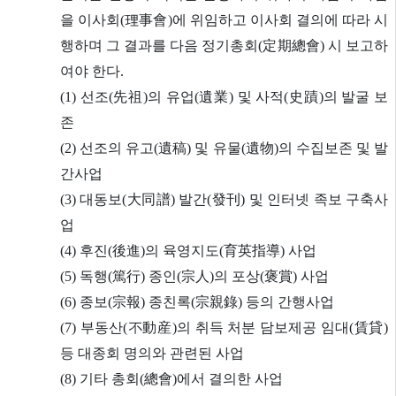
을 이사회(理事會)에 위임하고 이사회 결의에 따라 시
행하며 그 결과를 다음 정기총회(定期總會) 시 보고하
여야 한다.
(1) 선조(先祖)의 유업(遺業) 및 사적(史蹟)의 발굴 보
존
(2) 선조의 유고(遺稿) 및 유물(遺物)의 수집보존 및 발
간사업
(3) 대동보(大同譜) 발간(發刊) 및 인터넷 족보 구축사
업
(4) 후진(後進)의 육영지도(育英指導) 사업
(5) 독행(篤行) 종인(宗人)의 포상(褒賞) 사업
(6) 종보(宗報) 종친록(宗親錄) 등의 간행사업
(7) 부동산(不動産)의 취득 처분 담보제공 임대(賃貸)
등 대종회 명의와 관련된 사업
(8) 기타 총회(總會)에서 결의한 사업