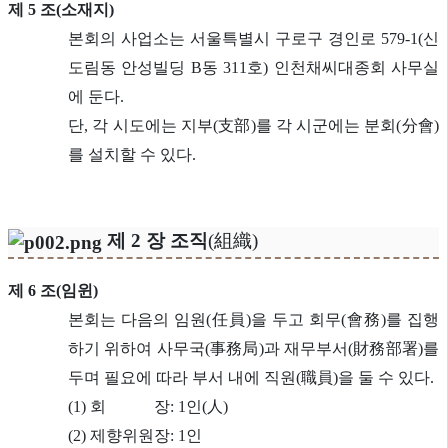
제 5 조(소재지)
본회의 사업소는 서울특별시 구로구 경인로 579-1(신
도림동 안성빌딩 B동 311호) 인천채씨대종회 사무실
에 둔다.
단, 각 시도에는 지부(支部)를 각 시군에는 분회(分會)
를 설치할 수 있다.
제 2 장 조직
(組織)
제 6 조(임윈)
본회는 다음의 임원(任員)을 두고 회무(會務)를 집행
하기 위하여 사무국(事務局)과 재무부서(財務部署)를
두며 필요에 따라 부서 내에 직원(職員)을 둘 수 있다.
(1) 회 장: 1인(人)
(2) 제향위원장: 1인