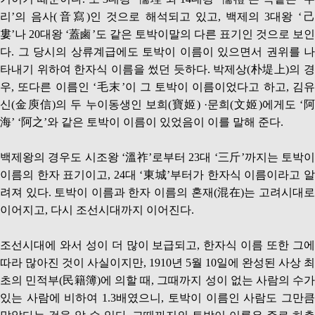
리’의 음사(音寫)인 것으로 해석되고 있고, 백제의 3대왕 ‘己
婁’나 20대왕 ‘蓋鹵’도 같은 토박이말의 다른 표기인 것으로 보인
다. 그 당시의 상류계급에도 토박이 이름이 있으면서 권위를 나
타내기 위하여 한자식 이름을 썼던 듯하다. 박제상(朴堤上)의 경
우, 또다른 이름인 ‘毛末’이 그 토박이 이름이었다고 하고, 김유
신(金庾信)의 두 누이동생인 보희(寶姬) ·문희(文姬)에게도 ‘阿
海’ ‘阿之’와 같은 토박이 이름이 있었음이 이를 말해 준다.
백제왕의 경우도 시조왕 ‘溫祚’로부터 23대 ‘三斤’까지는 토박이
이름의 한자 표기이고, 24대 ‘東城’부터가 한자식 이름이라고 알
려져 있다. 토박이 이름과 한자 이름의 혼재(混在)는 고려시대로
이어지고, 다시 조선시대까지 이어진다.
조선시대에 와서 성이 더 많이 보급되고, 한자식 이름 또한 그에
따라 많아진 것이 사실이지만, 1910년 5월 10일에 완성된 사상 최
초의 민적부(民籍簿)에 의할 때, 그때까지 성이 없는 사람의 수가
있는 사람에 비하여 1.3배였으니, 토박이 이름인 사람도 그만큼