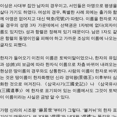
이상은 사대부 집안 남자의 경우이고, 서민들은 아명으로 평생을
살다 가기도 하였다. 여성의 경우, 특별한 사례 외에는 출가와 함
께 아명은 없어지고 대신 택호(宅號)가 따랐다. 이름을 한자로 지
을 경우의 성명 3자 가운데에서 선택권은 1자밖에 없다(외자이
름도 있지만). 성과 항렬은 정해져 있기 때문이다. 남은 1자도 같
은 항렬의 동명이인을 피해야 하고 가까운 조상의 이름에 나오는
글자도 피했다.
한자가 들어오기 이전의 이름은 토박이말이었으나, 한자의 유입
과 성(姓)의 보급에 따라 한자식 이름으로 차츰 바뀌어 내려오는
현상은 땅이름의 경우와도 상통한다. 사람의 이름이 한자로 바뀌
는 것은 땅이름이 한자화했던 신라 경덕왕(景德王) 이후부터 심
화한 것으로 여겨진다. 《삼국사기(三國史記)》나 《삼국유사
(三國遺事)》에 한자로 표기되어 있는 이름에서도 그것이 토박
이 이름이라는 사실은 금방 알 수 있다.
가령 신라의 시조왕 ‘赫居世’부터가 그렇다. ‘불거뉘’의 한자 표
기이기 때문이다. 또 3대왕 ‘儒理’와 14대왕 ‘儒禮’는 똑같은 ‘누