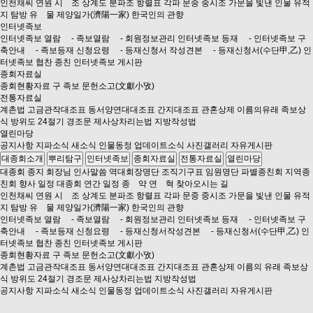
인천채씨 연원
시 조
상계도
분파조
항렬표
각파 문중 중시조
가문을 빛낸 인물
유적
지 탐방
유 물
제양일가(濟陽一家)
한국인의 관향
인터넷족보
인터넷족보 열람
- 족보열람
- 회원정보관리
인터넷족보 등재
- 인터넷족보 구
축안내
- 족보등재 신청요령
- 등재신청서 작성견본
- 등재신청서(수단甲,乙)
인
터넷족보 협찬 종친
인터넷족보 게시판
종회자료실
종회현황자료
구 족보
문헌소고(文獻小攷)
전통자료실
계촌법
고금관작대조표
동서양연대대조표
간지대조표
관혼상제
이름의유래
족보상
식
방위도
24절기
경조문
제사상차리는법
지방작성법
열린마당
공지사항
지파소식
새소식
인물동정
업데이트소식
사진갤러리
자유게시판
대종회소개
뿌리탐구
인터넷족보
종회자료실
전통자료실
열린마당
대종회 종지
회장님 인사말씀
역대회장명단
조직기구표
임원명단
파별종친회
지역종
친회
향사 일정
대종회 연간 일정
종 약
연 혁
찾아오시는 길
인천채씨 연원
시 조
상계도
분파조
항렬표
각파 문중 중시조
가문을 빛낸 인물
유적
지 탐방
유 물
제양일가(濟陽一家)
한국인의 관향
인터넷족보 열람
- 족보열람
- 회원정보관리
인터넷족보 등재
- 인터넷족보 구
축안내
- 족보등재 신청요령
- 등재신청서작성견본
- 등재신청서(수단甲,乙)
인
터넷족보 협찬 종친
인터넷족보 게시판
종회현황자료
구 족보
문헌소고(文獻小攷)
계촌법
고금관작대조표
동서양연대대조표
간지대조표
관혼상제
이름의 유래
족보상
식
방위도
24절기
경조문
제사상차리는법
지방작성법
공지사항
지파소식
새소식
인물동정
업데이트소식
사진갤러리
자유게시판