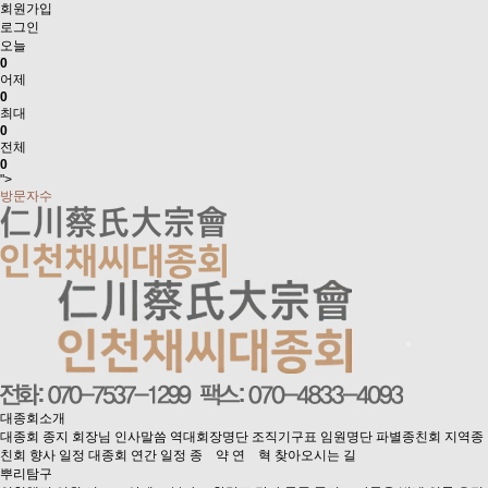
회원가입
로그인
오늘
0
어제
0
최대
0
전체
0
">
방문자수
대종회소개
대종회 종지
회장님 인사말씀
역대회장명단
조직기구표
임원명단
파별종친회
지역종
친회
향사 일정
대종회 연간 일정
종 약
연 혁
찾아오시는 길
뿌리탐구