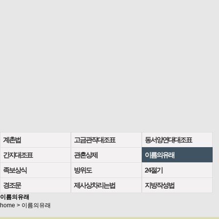
계촌법
고금관작대조표
동서양연대대조표
간지대조표
관혼상제
이름의유래
족보상식
방위도
24절기
경조문
제사상차리는법
지방작성법
이름의유래
home > 이름의유래