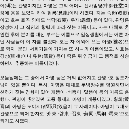
이(珥)는 관명이지만, 아명은 그의 어머니 신사임당(申師任堂)이
꿈에 용을 보았다 하여 현룡(見龍)이라 하였다. 자는 숙헌(叔獻)
이고 호는 율곡 외에도 석담(石潭) ·우재(愚齋) 등이 있다. 관명은
장성해서 그 집안의 항렬에 따라 짓는 이름이고, 자는 대체로 혼
인한 후에 본이름 대신 부르는 이름으로 일상생활에서는 어른 아
닌 사람들이 이 자를 불렀다. 호는 자 이외에 쓰는 아명(雅名)으
로 학자 ·문인 ·서화가들이 가지는 또 하나의 이름이었고, 시호는
경상(卿相)이나 유현(儒賢) 등이 죽은 뒤 임금이 그 행적을 칭송
하면서 추증하는 이름이었다.
오늘날에는 그 중에서 아명 등은 거의 없어지고 관명 ·호 정도가
남아 있을 뿐이다. 특히, 아명은 대체로 무병장수를 염원하면서
천하게 짓는 경향이 있어 개똥이 ·쇠똥이 ·말똥이 등의 이름도 흔
했다. 관명이 ‘熙’였던 고종 황제의 아명이 개똥이였고, 황희(黃
喜)의 아명은 도야지(都耶只)였음이 그 사례이다. 아명이 그대로
관명으로 되어 한자로 ‘介東 ·啓東 ·召東 ·蘇同 ·馬銅 ·馬東’으로
되기도 하였다.