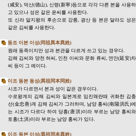
(咸安), 덕산(德山), 신령(新寧)등으로 각각 다른 본을 사용하
고 있으나 성은 같은 윤씨를 사용한다.
또 신라 알지왕의 후손으로 강릉, 광산 등 본은 달라도 성은
같은 김씨를 사용한다.
동조 이본 이성(同祖異本異姓)
원래 동족이지만 성과 본관을 다르게 쓰고 있는 경우다.
김해 김씨와 양천 허씨, 인천 이씨와 문화 류씨, 연안(延安)차
씨 등이 그 예이다.
이조 동본 동성(異祖同本同姓)
시조가 다르면서 본과 성이 같은 경우이다.
수로왕계의 김해 김씨와 일본계로 임진왜란때 귀화한 김충
선(金忠善)계 김해 김씨가 그러하며, 남양 홍씨(南陽洪氏)에
는 시조가 다르다 하여 당홍(唐洪)이라 부르는 남양 홍씨와
토홍(土洪)이라 부르는 남양 홍씨가 있다.
이조 동본 이성(異祖同本異姓)