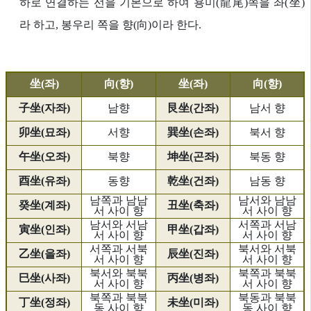
하로 연결하는 선을 기본으로 하여 용미(龍尾)쪽을 좌(坐)
라 하고, 봉우리 쪽을 향(向)이라 한다.
坐(좌)
向(향)
坐(좌)
向(향)
子坐(자좌)
남향
艮坐(간좌)
남서 향
卯坐(묘좌)
서향
巽坐(손좌)
북서 향
午坐(오좌)
북향
坤坐(곤좌)
북동 향
酉坐(유좌)
동향
乾坐(건좌)
남동 향
남쪽과 남남
남서와 남남
癸坐(계좌)
丑坐(축좌)
서 사이 향
서 사이 향
남서와 서남
서쪽과 서남
寅坐(인좌)
甲坐(갑좌)
서 사이 향
서 사이 향
서쪽과 서북
북서와 서북
乙坐(을좌)
辰坐(진좌)
서 사이 향
서 사이 향
북서와 북북
북쪽과 북북
巳坐(사좌)
丙坐(병좌)
서 사이 향
서 사이 향
북쪽과 북북
북동과 북북
丁坐(정좌)
未坐(미좌)
동 사이 향
동 사이 향