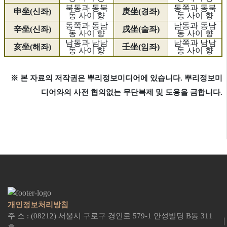
북동과 동북
동쪽과 동북
申坐(신좌)
庚坐(경좌)
동 사이 향
동 사이 향
동쪽과 동남
남동과 동남
辛坐(신좌)
戌坐(술좌)
동 사이 향
동 사이 향
남동과 남남
남쪽과 남남
亥坐(해좌)
壬坐(임좌)
동 사이 향
동 사이 향
※ 본 자료의 저작권은 뿌리정보미디어에 있습니다. 뿌리정보미
디어와의 사전 협의없는 무단복제 및 도용을 금합니다.
개인정보처리방침
주 소 : (08212) 서울시 구로구 경인로 579-1 안성빌딩 B동 311