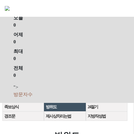
회원가입
로그인
오늘
0
어제
0
최대
0
전체
0
">
계촌법
고금관작대조표
동서양연대대조표
방문자수
간지대조표
관혼상제
이름의유래
족보상식
방위도
24절기
경조문
제사상차리는법
지방작성법