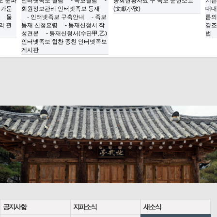
도
분파
인터넷족보 열람
- 족보열람
-
종회현황자료
구 족보
문헌소고
계촌
가문
회원정보관리
인터넷족보 등재
(文獻小攷)
대대
유 물
- 인터넷족보 구축안내
- 족보
름의
의 관
등재 신청요령
- 등재신청서 작
경조
성견본
- 등재신청서(수단甲,乙)
법
인터넷족보 협찬 종친
인터넷족보
게시판
공지사항
지파소식
새소식