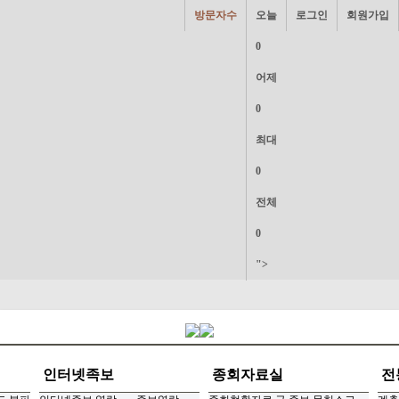
방문자수
오늘
로그인
회원가입
0
어제
0
최대
0
전체
0
">
인터넷족보
종회자료실
전