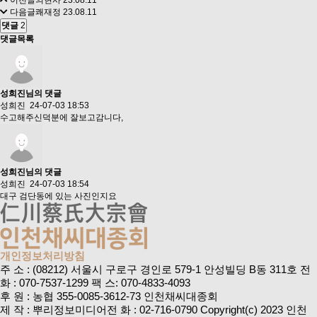
이전글
의현사
23.08.11
다음글
쾌재정
23.08.11
댓글
2
댓글목록
성희진님의 댓글
성희진
24-07-03 18:53
수고해주신덕분에 잘보고감니다,
성희진님의 댓글
성희진
24-07-03 18:54
대구 검단동에 있는 사진인지요
개인정보처리방침
주 소 : (08212) 서울시 구로구 경인로 579-1 안성빌딩 B동 311호
전
화 : 070-7537-1299
팩 스: 070-4833-4093
후 원 : 농협 355-0085-3612-73 인천채씨대종회
제 작 : 뿌리정보미디어
전 화 : 02-716-0790
Copyright(c) 2023 인천