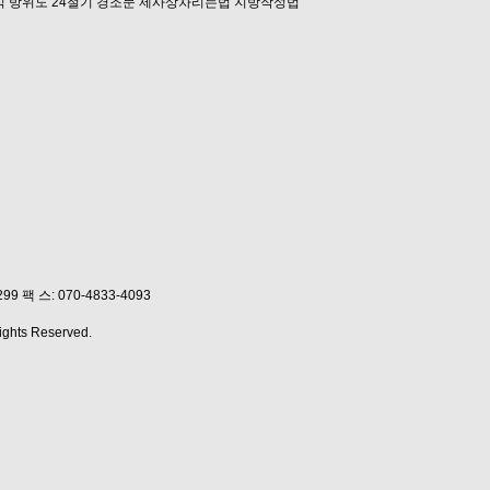
식
방위도
24절기
경조문
제사상차리는법
지방작성법
1299
팩 스: 070-4833-4093
ghts Reserved.