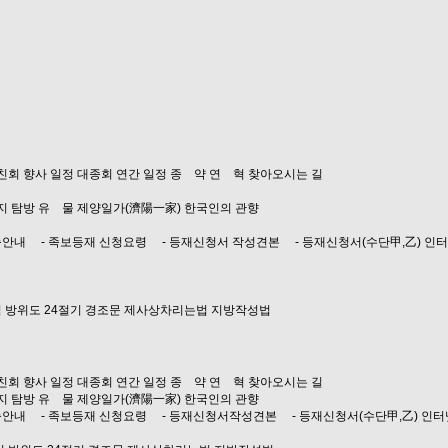
친회
향사 일정
대종회 연간 일정
종 약
연 혁
찾아오시는 길
지 탐방
유 물
제양일가(濟陽一家)
한국인의 관향
축안내
- 족보등재 신청요령
- 등재신청서 작성견본
- 등재신청서(수단甲,乙)
인터
식
방위도
24절기
경조문
제사상차리는법
지방작성법
친회
향사 일정
대종회 연간 일정
종 약
연 혁
찾아오시는 길
지 탐방
유 물
제양일가(濟陽一家)
한국인의 관향
축안내
- 족보등재 신청요령
- 등재신청서작성견본
- 등재신청서(수단甲,乙)
인터