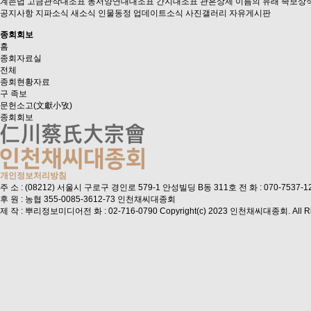
계촌법
고금관작대조표
동서양연대대조표
간지대조표
관혼상제
이름의 유래
족보상
공지사항
지파소식
새소식
인물동정
업데이트소식
사진갤러리
자유게시판
종회회보
홈
종회자료실
전체
종회현황자료
구 족보
문헌소고(文獻小攷)
종회회보
개인정보처리방침
주 소 : (08212) 서울시 구로구 경인로 579-1 안성빌딩 B동 311호
전 화 : 070-7537-
후 원 : 농협 355-0085-3612-73 인천채씨대종회
제 작 : 뿌리정보미디어
전 화 : 02-716-0790
Copyright(c) 2023 인천채씨대종회. All Ri