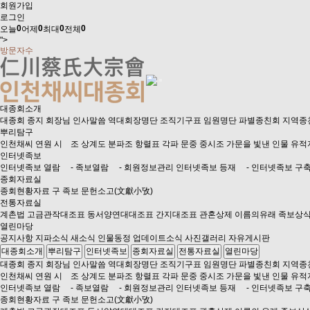
회원가입
로그인
0
0
0
0
오늘
어제
최대
전체
">
방문자수
대종회소개
대종회 종지
회장님 인사말씀
역대회장명단
조직기구표
임원명단
파별종친회
지역종
뿌리탐구
인천채씨 연원
시 조
상계도
분파조
항렬표
각파 문중 중시조
가문을 빛낸 인물
유적
인터넷족보
인터넷족보 열람
- 족보열람
- 회원정보관리
인터넷족보 등재
- 인터넷족보 구
종회자료실
종회현황자료
구 족보
문헌소고(文獻小攷)
전통자료실
계촌법
고금관작대조표
동서양연대대조표
간지대조표
관혼상제
이름의유래
족보상
열린마당
공지사항
지파소식
새소식
인물동정
업데이트소식
사진갤러리
자유게시판
대종회소개
뿌리탐구
인터넷족보
종회자료실
전통자료실
열린마당
대종회 종지
회장님 인사말씀
역대회장명단
조직기구표
임원명단
파별종친회
지역종
인천채씨 연원
시 조
상계도
분파조
항렬표
각파 문중 중시조
가문을 빛낸 인물
유적
인터넷족보 열람
- 족보열람
- 회원정보관리
인터넷족보 등재
- 인터넷족보 구
종회현황자료
구 족보
문헌소고(文獻小攷)