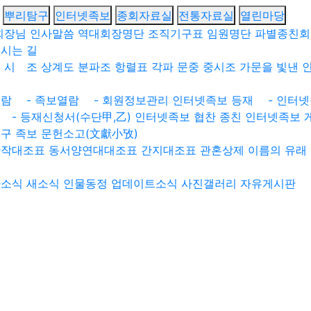
뿌리탐구
인터넷족보
종회자료실
전통자료실
열린마당
회장님 인사말씀
역대회장명단
조직기구표
임원명단
파별종친회
시는 길
원
시 조
상계도
분파조
항렬표
각파 문중 중시조
가문을 빛낸 
열람
- 족보열람
- 회원정보관리
인터넷족보 등재
- 인터넷
- 등재신청서(수단甲,乙)
인터넷족보 협찬 종친
인터넷족보 
구 족보
문헌소고(文獻小攷)
관작대조표
동서양연대대조표
간지대조표
관혼상제
이름의 유래
파소식
새소식
인물동정
업데이트소식
사진갤러리
자유게시판