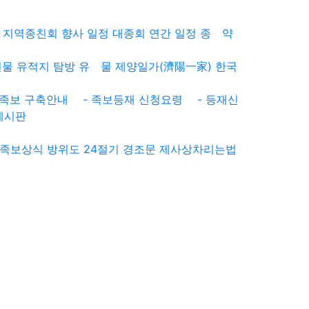
지역종친회
향사 일정
대종회 연간 일정
종 약
인물
유적지 탐방
유 물
제양일가(濟陽一家)
한국
족보 구축안내
- 족보등재 신청요령
- 등재신
게시판
족보상식
방위도
24절기
경조문
제사상차리는법