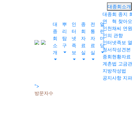
회원가입
대종회소개
로그인
대종회 종지
오늘
연 혁
찾아오
대
뿌
인
종
전
열
0
인천채씨 연
종
리
터
회
통
린
어제
인의 관향
회
탐
넷
자
자
마
0
인터넷족보 
소
구
족
료
료
당
청서작성견본
최대
개
보
실
실
종회현황자료
0
계촌법
고금
전체
지방작성법
0
공지사항
지
">
방문자수