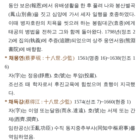
동안 보은(報恩)에서 유배생활을 한 후 풀려 나와 봉산별곡
(鳳山別曲)을 짓고 심양에 가서 세자 일행을 호종하였다.
이때 병자호란의 치욕을 씻으려 하는 봉림대군(효종)에게
태공의 병법을 전하고 그와 함께 돌아왔다. 1798년(정조 2
2)에 집의(執義)에 추증(追贈)되었으며 상주 웅연서원(熊淵
書院)에 배향함.
* 채몽연
(蔡夢硯 : 十八世.少監)
1561(명종 16)~1638(인조 1
6)
자(字)는 정응(靜應). 호(號)는 투암(投巖).
조선조 때 학자로서 후진교육에 힘썼으며 효행이 지극했
다.
* 채득강
(蔡得江 : 十八世.少監)
1574(선조 7)~1660(현종 1)
자(字)는 이영 또는달원(而永.達遠). 호(號)는 서제 또는 간
제(西齊.澗齊).
임란공신(壬亂功臣) 수직 동지중추부사(同知中樞府事)를
역임하였음.