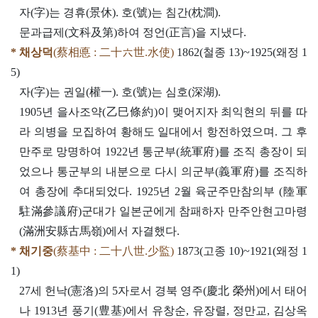
자(字)는 경휴(景休). 호(號)는 침간(枕澗).
문과급제(文科及第)하여 정언(正言)을 지냈다.
* 채상덕
(蔡相悳 : 二十六世.水使)
1862(철종 13)~1925(왜정 1
5)
자(字)는 권일(權一). 호(號)는 심호(深湖).
1905년 을사조약(乙巳條約)이 맺어지자 최익현의 뒤를 따
라 의병을 모집하여 황해도 일대에서 항전하였으며. 그 후
만주로 망명하여 1922년 통군부(統軍府)를 조직 총장이 되
었으나 통군부의 내분으로 다시 의군부(義軍府)를 조직하
여 총장에 추대되었다. 1925년 2월 육군주만참의부 (陸軍
駐滿參議府)군대가 일본군에게 참패하자 만주안현고마령
(滿洲安縣古馬嶺)에서 자결했다.
* 채기중
(蔡基中 : 二十八世.少監)
1873(고종 10)~1921(왜정 1
1)
27세 헌낙(憲洛)의 5자로서 경북 영주(慶北 榮州)에서 태어
나 1913년 풍기(豊基)에서 유창순, 유장렬, 정만교, 김상옥