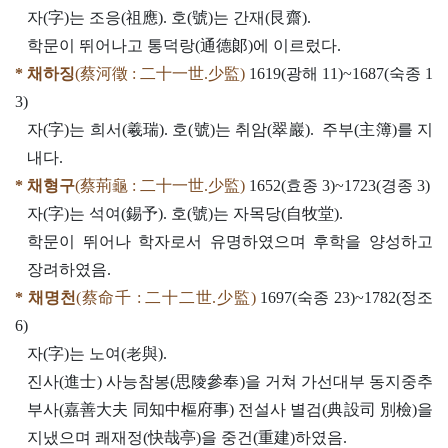
자(字)는 조응(祖應). 호(號)는 간재(艮齋).
학문이 뛰어나고 통덕랑(通德郞)에 이르렀다.
* 채하징
(蔡河徵 : 二十一世.少監)
1619(광해 11)~1687(숙종 1
3)
자(字)는 희서(羲瑞). 호(號)는 취암(翠巖). 주부(主簿)를 지
내다.
* 채형구
(蔡荊龜 : 二十一世.少監)
1652(효종 3)~1723(경종 3)
자(字)는 석여(錫予). 호(號)는 자목당(自牧堂).
학문이 뛰어나 학자로서 유명하였으며 후학을 양성하고
장려하였음.
* 채명천
(蔡命千 : 二十二世.少監)
1697(숙종 23)~1782(정조
6)
자(字)는 노여(老與).
진사(進士) 사능참봉(思陵參奉)을 거쳐 가선대부 동지중추
부사(嘉善大夫 同知中樞府事) 전설사 별검(典設司 別檢)을
지냈으며 쾌재정(快哉亭)을 중건(重建)하였음.