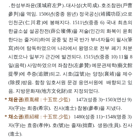
․한성부좌윤(漢城府左尹)․대사성(大司成)․호조참판(戶曹
參判)을 역임. 1506년(중종 원년) 정국공신(靖國功臣)으로
인천군(仁川君)에 봉해지다. 1511년(중종 6) 국내 최초의
한글소설 설공찬전(薛公璨傳)을 저술(인간의 화복이 윤회
한다는 줄거리)하여 궁중 및 전국 반가 부녀자들이 필사(筆
寫)하여 탐독하였으며 나라에서 왕명으로 전부 폐기 처분
시켰으나 일부가 근간에 발견되다. 1515년(중종 10) 11월 8
일(음력) 사망하였으며 좌참찬(左參贊) 예문관제학(藝文館
提學)에 추증(追贈)되고. 시호(諡號)는 양정(襄靖)을 제수
(除授)받음. 함창 임호서원 문경 응연서원에 배향되고 있
음. 지방문화재(地方文化財)로 지정되었다.
* 채윤권
(蔡胤權 : 十五世.少監)
1472(성종 3)~1503(연산 9)
자(字)는 희종(希宗). 진사(進士) 참봉(參奉)을 지냈다.
* 채소권
(蔡紹權 : 十五世.少監)
1480(성종 11)~1548(명종 3)
자(字)는 효중(孝仲). 호(號)는 졸재(拙齋). 생원(生員). 진사
(進士).