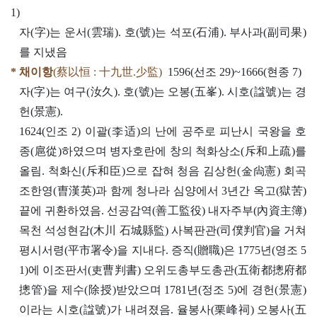
1)
자(字)는 운서(雲瑞). 호(號)는 석포(石浦). 부사과(副司果)
를 지냈음
* 채이항
(蔡以恒 : 十九世.少監)
1596(선조 29)~1666(현종 7)
자(字)는 여구(汝久). 호(號)는 오봉(五峯). 시호(諡號)는 경
헌(景憲).
1624(인조 2) 이괄(李适)의 난에 공주로 피난시 국왕을 호
종(扈從)하였으며 병자호란에 창의 척화상소(斥和上疏)를
올림. 척화신(斥和臣)으로 잡혀 청음 김상헌(金尙憲) 회곡
조한영(曺漢英)과 함께 청나라 심양에서 3년간 옥고(獄苦)
끝에 귀환하였음. 선공감역(善工監役) 내자주부(內資主簿)
목천 석성현감(木川 石城縣監) 사복판관(司僕判官)을 거쳐
평시서령(平市署令)을 지내다. 증직(贈職)은 1775년(영조 5
1)에 이조판서(吏曹判書) 오위도총부도총관(五衛都摠府都
摠管)을 제수(除授)받았으며 1781년(정조 5)에 경헌(景憲)
이라는 시호(諡號)가 내려졌음. 율봉사(栗峰祠) 오봉사(五