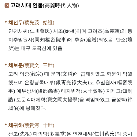
고려시대 인물
(高麗時代 人物)
* 채선무
(蔡先茂 : 始祖)
인천채씨(仁川蔡氏) 시조(始祖)이며 고려조(高麗朝)의 동
지추밀원사(同知樞密院事)에 추증(追贈)되었음. 단소(壇
所)는 대구 도곡산에 있음.
* 채보문
(蔡寶文 : 三世)
고려 의종(毅宗) 때 문과(文科)에 급제하였고 학문이 탁월
했으며 은청광록대부(銀靑光祿大夫)로 추밀원사(樞密院
事) 예부상서(禮部尙書) 태자빈객(太子賓客) 지제고(知制
誥) 보문각대제학(寶文閣大提學)을 역임하였고 금성백(錦
城伯)에 봉해졌다.
* 채귀하
(蔡貴河 : 十世)
선조(先祖) 다의당(多義堂)은 인천채씨(仁川蔡氏)의 중시