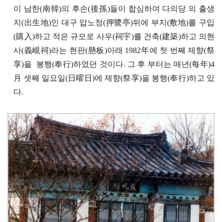
이 남한(南韓)의 후손(後孫)들이 합심하여 다의당 의 출생
지(出生地)인 대구 압노정(押鷺亭)뒤에 부지(敷地)를 구입
(購入)하고 적은 규모로 사우(祠宇)를 건축(建築)하고 의현
사(義峴祠)라는 현판(懸板)아래 1982年에 첫 번째 제향(祭
享)을 봉행(奉行)하였던 것이다. 그 후 부터는 매년(每年)4
月 셋째 일요일(日曜日)에 제향(祭享)을 봉행(奉行)하고 있
다.