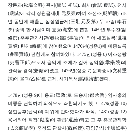
장문과(秋場文科) 관시(館試:初試). 회시(會試:覆試). 전시
(殿試)에 각각 장원급제(壯元及第)하여 조선조(朝鮮朝) 518
년 동안에 배출된 삼장원급제(三壯元及第) 두 사람(李石
亨) 중의 한 사람이며 호당(湖堂)에 뽑힘. 1469년 부수찬(副
修撰) 춘추관기사관(春秋館記事官)이 되어 세조실록(世祖
實錄) 편찬(編纂)에 참여했으며 1470년(성종1)에 예종실록
(睿宗實錄) 편찬에도 참여하였다. 1475년(성종 6) 이조정랑
(吏曹正郞)으로서 음악에 조예가 깊어 장악원(掌樂院)의
관직을 겸직(兼職)하였고. 1476년(성종 7) 문과중시(文科重
試)에 을과(乙科)로 급제. 사가독서(賜暇讀書)했다.
1478년(성종 9)에 응교(應敎)로 도승지(都承旨) 임사홍의
비행을 탄핵하여 외직으로 좌천되기도 했고 1479(성종 10)
정현왕후(윤씨)의 폐위에 반대했다가 파직, 1481(성종 12)
용서되어 직첩(職牒)이 환급(還給)되고 그 후 홍문관제학
(弘文館提學)․충청도 관찰사(觀察使)․평양감사(平壤監事)