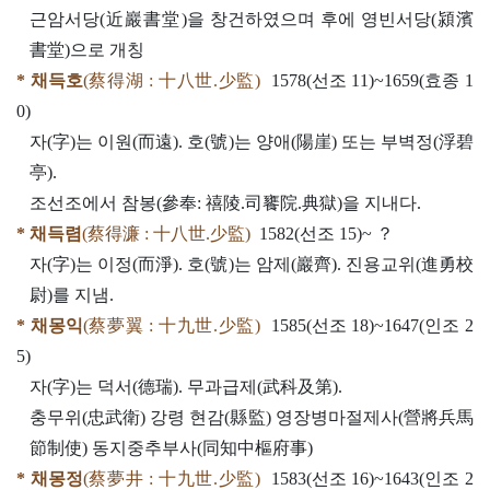
근암서당(近巖書堂)을 창건하였으며 후에 영빈서당(潁濱
書堂)으로 개칭
* 채득호
(蔡得湖 : 十八世.少監)
1578(선조 11)~1659(효종 1
0)
자(字)는 이원(而遠). 호(號)는 양애(陽崖) 또는 부벽정(浮碧
亭).
조선조에서 참봉(參奉: 禧陵.司饔院.典獄)을 지내다.
* 채득렴
(蔡得濂 : 十八世.少監)
1582(선조 15)~ ？
자(字)는 이정(而淨). 호(號)는 암제(巖齊). 진용교위(進勇校
尉)를 지냄.
* 채몽익
(蔡夢翼 : 十九世.少監)
1585(선조 18)~1647(인조 2
5)
자(字)는 덕서(德瑞). 무과급제(武科及第).
충무위(忠武衛) 강령 현감(縣監) 영장병마절제사(營將兵馬
節制使) 동지중추부사(同知中樞府事)
* 채몽정
(蔡夢井 : 十九世.少監)
1583(선조 16)~1643(인조 2