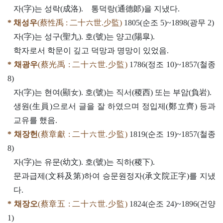
자(字)는 성락(成洛). 통덕랑(通德郞)을 지냈다.
* 채성우
(蔡性禹 : 二十六世.少監)
1805(순조 5)~1898(광무 2)
자(字)는 성구(聖九). 호(號)는 양고(陽皐).
학자로서 학문이 깊고 덕망과 명망이 있었음.
* 채광우
(蔡光禹 : 二十六世.少監)
1786(정조 10)~1857(철종
8)
자(字)는 현여(顯女). 호(號)는 직서(稷西) 또는 부암(負岩).
생원(生員)으로서 글을 잘 하였으며 정입제(鄭立齊) 등과
교유를 했음.
* 채장헌
(蔡章獻 : 二十六世.少監)
1819(순조 19)~1857(철종
8)
자(字)는 유문(幼文). 호(號)는 직하(稷下).
문과급제(文科及第)하여 승문원정자(承文院正字)를 지냈
다.
* 채장오
(蔡章五 : 二十六世.少監)
1824(순조 24)~1896(건양
1)