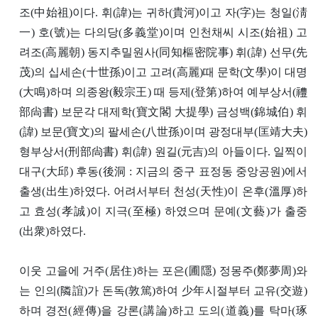
조(中始祖)이다. 휘(諱)는 귀하(貴河)이고 자(字)는 청일(淸
一) 호(號)는 다의당(多義堂)이며 인천채씨 시조(始祖) 고
려조(高麗朝) 동지추밀원사(同知樞密院事) 휘(諱) 선무(先
茂)의 십세손(十世孫)이고 고려(高麗)때 문학(文學)이 대명
(大鳴)하며 의종왕(毅宗王) 때 등제(登第)하여 예부상서(禮
部尙書) 보문각 대제학(寶文閣 大提學) 금성백(錦城伯) 휘
(諱) 보문(寶文)의 팔세손(八世孫)이며 광정대부(匡靖大夫)
형부상서(刑部尙書) 휘(諱) 원길(元吉)의 아들이다.
일찍이
대구(大邱) 후동(後洞 : 지금의 중구 표정동 중앙공원)에서
출생(出生)하였다. 어려서부터 천성(天性)이 온후(溫厚)하
고 효성(孝誠)이 지극(至極) 하였으며 문예(文藝)가 출중
(出衆)하였다.
이웃 고을에 거주(居住)하는 포은(圃隱) 정몽주(鄭夢周)와
는 인의(隣誼)가 돈독(敦篤)하여 少年시절부터 교유(交遊)
하며 경전(經傳)을 강론(講論)하고 도의(道義)를 탁마(琢