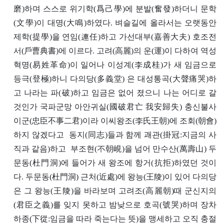
磨)하며 스스로 위기학(爲己學)에 분발(奮發)하더니 문학
(文學)이 대명(大鳴)하였다. 벼슬길에 올라서는 오랫동안
제학(提學)을 연임(連任)하고 가선대부(嘉善大夫) 호조전
서(戶曹典書)에 이르다. 고려(高麗)의 운(運)이 다하여 역성
혁명(易姓革命)이 일어나 이성계(李成桂)가 새 임금으로
등극(登極)하니 다의당(多義堂) 은 대성통곡(大聲痛哭)하
고 나라는 파(破)하고 임금은 없어 졌으니 나는 어디로 갈
것인가 국파군망 아안귀실(國破君亡 我安歸失) 충신불사
이군(忠臣不事二君)이라 이씨왕조(李氏王朝)에 조회(朝會)
하지 않겠다고 동지(同志)들과 함께 괘관(掛冠:지금의 사
직과 같음)하고 부조현(不朝峴)을 넘어 만수산(萬壽山) 두
문동(杜門洞)에 들어가 새 왕조에 항거(抗拒)하였던 것이
다. 두문동(杜門洞) 근처(近處)에 왕능(王陵)이 있어 다의당
은 그 왕능(王陵)을 바라보며 고려조(高麗朝)때 군신지의
(君臣之義)를 잊지 못하고 밤낮으로 호곡(號哭)하며 장차
하종(下從:임금을 따라 죽는다는 뜻)을 맹세하고 오직 충절