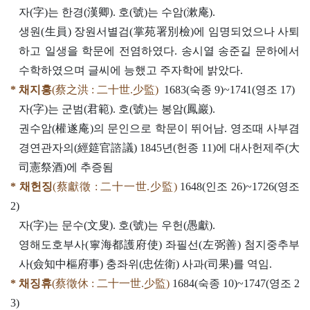
자(字)는 한경(漢卿). 호(號)는 수암(漱庵).
생원(生員) 장원서별검(掌苑署別檢)에 임명되었으나 사퇴
하고 일생을 학문에 전염하였다. 송시열 송준길 문하에서
수학하였으며 글씨에 능했고 주자학에 밝았다.
* 채지홍
(蔡之洪 : 二十世.少監)
1683(숙종 9)~1741(영조 17)
자(字)는 군범(君範). 호(號)는 봉암(鳳巖).
권수암(權遂庵)의 문인으로 학문이 뛰어남. 영조때 사부겸
경연관자의(經筵官諮議) 1845년(헌종 11)에 대사헌제주(大
司憲祭酒)에 추증됨
* 채헌징
(蔡獻徵 : 二十一世.少監)
1648(인조 26)~1726(영조
2)
자(字)는 문수(文叟). 호(號)는 우헌(愚獻).
영해도호부사(寧海都護府使) 좌필선(左弼善) 첨지중추부
사(僉知中樞府事) 충좌위(忠佐衛) 사과(司果)를 역임.
* 채징휴
(蔡徵休 : 二十一世.少監)
1684(숙종 10)~1747(영조 2
3)