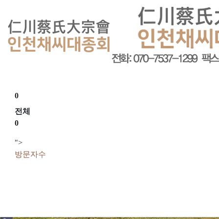
회원가입
로그인
오늘
0
어제
0
최대
0
전체
0
">
방문자수