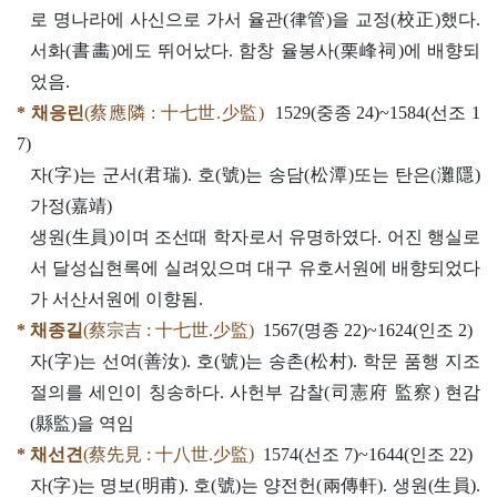
로 명나라에 사신으로 가서 율관(律管)을 교정(校正)했다.
서화(書畵)에도 뛰어났다. 함창 율봉사(栗峰祠)에 배향되
었음.
* 채응린
(蔡應隣 : 十七世.少監)
1529(중종 24)~1584(선조 1
7)
자(字)는 군서(君瑞). 호(號)는 송담(松潭)또는 탄은(灘隱)
가정(嘉靖)
생원(生員)이며 조선때 학자로서 유명하였다. 어진 행실로
서 달성십현록에 실려있으며 대구 유호서원에 배향되었다
가 서산서원에 이향됨.
* 채종길
(蔡宗吉 : 十七世.少監)
1567(명종 22)~1624(인조 2)
자(字)는 선여(善汝). 호(號)는 송촌(松村). 학문 품행 지조
절의를 세인이 칭송하다. 사헌부 감찰(司憲府 監察) 현감
(縣監)을 역임
* 채선견
(蔡先見 : 十八世.少監)
1574(선조 7)~1644(인조 22)
자(字)는 명보(明甫). 호(號)는 양전헌(兩傳軒). 생원(生員).