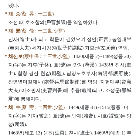
냈다.
* 채 승
(蔡 昇 : 十二世)
조선 때 호조참의(戶曹參議)를 역임하였다.
* 채 륜
(蔡 倫 : 十二世.少監)
진사(進士)가 되고 학문이 깊었으며 정언(正言) 봉열대부
(奉列大夫) 세자시강원(世子侍講院) 좌필선(左弼善) 역임.
* 채신보
(蔡申保 : 十三世.少監)
1420(세종 2)~1489(성종 20)
자(字)는 자휴(子休). 호(號)는 만계(灣溪). 1438년 진사(進
士). 함창 경산 현감(縣監). 남양도호부사(南陽都護府使).
진영병마절제사(鎭營兵馬節制使)를 역임. 자헌대부(資憲
大夫) 이조판서(吏曹判書)에 추증(追贈)되고. 소성군(邵城
君)에 봉해지다.
* 채 수
(蔡 壽 : 十四世.少監)
1449(세종 31)~1515(중종 10)
자(字)는 기지(耆之). 호(號)는 난재(賴齋). 시호(諡號)는 양
정(襄靖).
1468년(세조 13) 생원(生員). 진사(進士). 1469년(예종 1) 추