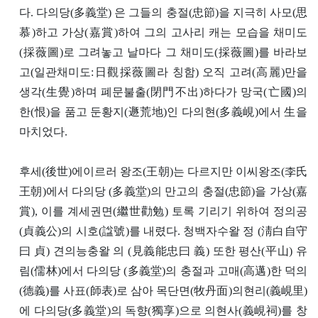
다. 다의당(多義堂) 은 그들의 충절(忠節)을 지극히 사모(思
慕)하고 가상(嘉賞)하여 그의 고사리 캐는 모습을 채미도
(採薇圖)로 그려놓고 날마다 그 채미도(採薇圖)를 바라보
고(일관채미도:日觀採薇圖라 칭함) 오직 고려(高麗)만을
생각(生覺)하며 폐문불출(閉門不出)하다가 망국(亡國)의
한(恨)을 품고 둔황지(遯荒地)인 다의현(多義峴)에서 生을
마치었다.
후세(後世)에이르러 왕조(王朝)는 다르지만 이씨왕조(李氏
王朝)에서 다의당 (多義堂)의 만고의 충절(忠節)을 가상(嘉
賞), 이를 계세권면(繼世勸勉) 토록 기리기 위하여 정의공
(貞義公)의 시호(諡號)를 내렸다. 청백자수왈 정 (淸白自守
曰 貞) 견의능충왈 의 (見義能忠曰 義) 또한 평산(平山) 유
림(儒林)에서 다의당 (多義堂)의 충절과 고매(高邁)한 덕의
(德義)를 사표(師表)로 삼아 목단면(牧丹面)의현리(義峴里)
에 다의당(多義堂)의 독향(獨享)으로 의현사(義峴祠)를 창