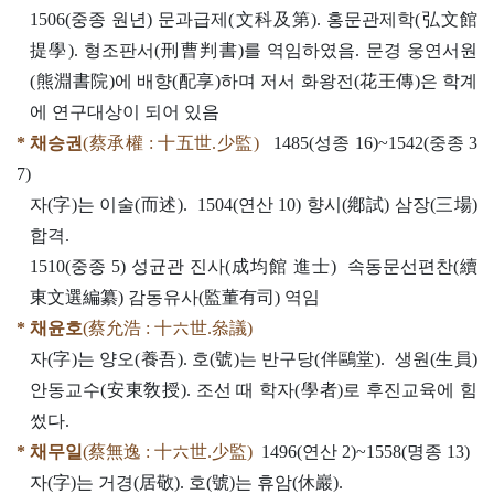
1506(중종 원년) 문과급제(文科及第). 홍문관제학(弘文館
提學). 형조판서(刑曹判書)를 역임하였음. 문경 웅연서원
(熊淵書院)에 배향(配享)하며 저서 화왕전(花王傳)은 학계
에 연구대상이 되어 있음
* 채승권
(蔡承權 : 十五世.少監)
1485(성종 16)~1542(중종 3
7)
자(字)는 이술(而述). 1504(연산 10) 향시(鄕試) 삼장(三場)
합격.
1510(중종 5) 성균관 진사(成均館 進士) 속동문선편찬(續
東文選編纂) 감동유사(監董有司) 역임
* 채윤호
(蔡允浩 : 十六世.叅議)
자(字)는 양오(養吾). 호(號)는 반구당(伴鷗堂). 생원(生員)
안동교수(安東敎授). 조선 때 학자(學者)로 후진교육에 힘
썼다.
* 채무일
(蔡無逸 : 十六世.少監)
1496(연산 2)~1558(명종 13)
자(字)는 거경(居敬). 호(號)는 휴암(休巖).