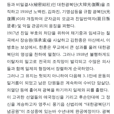
등과 비밀결사(秘密結社)인 대한광복단(大韓光復團)을 조
직하고 1916년 노백린, 김좌진, 기명섭등을 규합 광복단(光
復團)이라 개칭하여 군자금의 모금과 친일반역자(親日叛
逆者) 및 악질 관공리의 응징을 꾀했다.
1917년 친일 부호의 처단을 위하여 채기중과 임세규는 칠
곡에서 장승원(張承遠)을 사살하고 김한종은 아산에서, 이
병호는 보성에서, 한훈은 무교에서 큰 성과를 올려 대한광
복단의 명성을 천하에 떨쳤다. 그러나 1918년 불행하게도
이탈자의 밀고로 전국의 조직망이 발각되고 수많은 의사
들과 함께 일제의 형장에서 장렬하게 순국하였다.
그러나 그 유지는 헛되지 아니하여 다음해 3․1만세 운동의
밑거름이 되었고 남은 단원들은 계속하여 수비단 암살단,
의열단 등에 흩어져 광복을 하기까지 일제와 피를 흘렸다.
이 고귀한 선열들의 애국정신을 기리고 후손만대에 그 정
신을 계승하고자 영주시 풍기읍 산법리에 “대한광복단기
념공원”이 조성중에 있는바 수년내에 완공예정이다. 광복