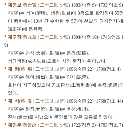
* 채명보
(蔡命寶 : 二十二世.少監)
1683(숙종 9)~1733(영조 9)
자(字)는 성여(聖與). 생원(生員)에 3등으로 합격하여 55명
이 퇴학에서 13년 간 수학한 후 5명이 선발되 권지정자(權
知正字)에 등용됨.
* 채구장
(蔡九章 : 二十二世.少監)
1684(숙종 10)~1743(영조 1
9)
자(字)는 천칙(天則). 호(號)는 운와(耘窩).
성균생원(成均生員)으로서 시와 문장이 뛰어났다.
* 채 형
(蔡 炯 : 二十三世.少監)
1696(숙종 22)~1780(정조 4)
자(字)는 해여(海如). 호(號)는 인제(認齊).
효행이 지극하였으며 공조판서(工曹判書)에 추증(追贈)되
었다.
* 채 식
(蔡 湜 : 二十三世.少監)
1696(숙종 22)~1768(영조 44)
자(字)는 원징(元澄). 호(號)는 후천(後川).
진사(進士)를 지냈으며 문인들과 많은 교류를 하였다.
* 채경우
(蔡景禹 : 二十三世.少監)
1722(경종 2)~1783(정조 7)