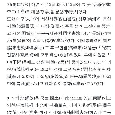
건(創建)하여 매년 3月15日 과 9月15日에 그 곳 유림(儒林)
주도(主導)로 제향(祭享)을 봉행(奉行)하였다.
또한 대구(大邱)에 서산서원(西山書院) 상주(尙州)의 웅연
서원(熊淵書院)에 타령(妥靈-신주를 섬겨 모신다는 뜻)하
고 개성(開城)에 두문동서원(杜門洞書院) 장성(長城) 경현
사(景賢祠)에 각각 배향(配享)하였다. 여말충의열전 참조
(麗末忠義列傳 參照) 그 후 구한말(舊韓末) 대원군(大院君)
집정시(執政時)에 모두 훼손(毁損)되었다. 후에 대원군 하
야(下野)후에도 전원 복원(復元)치 못하였으나 평산의 의
현사(義峴祠)만은 1912年 경에 그곳 유림(儒林)과 후손(後
孫)들에 의하여 다의당(多義堂)의 은둔지(隱遁地)인 다의
현에 복원(復元)하고 전과 같이 봉향(奉享)하고 있었다.
8.15 해방(解放)후 국토(國土)가 南北으로 양단(兩斷)되고
의현사(義峴祠)가 北에 편재(偏在) 되어 제향(祭享)은 물론
(勿論) 사우(祠宇)까지 강제철거(强制撤去)당하였다 부득