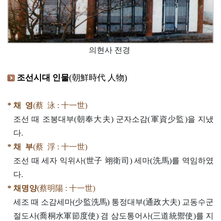
의현사 전경
조선시대 인물
(朝鮮時代 人物)
* 채 영
(蔡 泳 : 十一世)
조선 때 조봉대부(朝奉大夫) 군자소감(軍資少監)을 지냈
다.
* 채 부
(蔡 浮 : 十一世)
조선 때 세자 익위사(世子 翊衛司) 세마(洗馬)를 역임하였
다.
* 채명양
(蔡明陽 : 十一世)
세조 때 소감세마(少監洗馬) 통정대부(通政大夫) 교동수군
절도사(喬桐水軍節度使) 겸 삼도통어사(三道統禦使)를 지