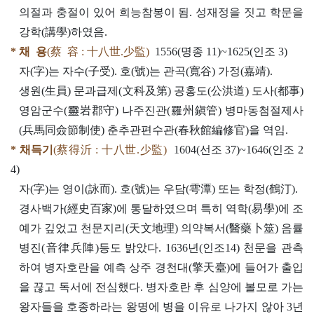
의절과 충절이 있어 희능참봉이 됨. 성재정을 짓고 학문을
강학(講學)하였음.
* 채 용
(蔡 容 : 十八世.少監)
1556(명종 11)~1625(인조 3)
자(字)는 자수(子受). 호(號)는 관곡(寬谷) 가정(嘉靖).
생원(生員) 문과급제(文科及第) 공홍도(公洪道) 도사(都事)
영암군수(靈岩郡守) 나주진관(羅州鎭管) 병마동첨절제사
(兵馬同僉節制使) 춘추관편수관(春秋館編修官)을 역임.
* 채득기
(蔡得沂 : 十八世.少監)
1604(선조 37)~1646(인조 2
4)
자(字)는 영이(詠而). 호(號)는 우담(雩潭) 또는 학정(鶴汀).
경사백가(經史百家)에 통달하였으며 특히 역학(易學)에 조
예가 깊었고 천문지리(天文地理) 의약복서(醫藥卜筮) 음률
병진(音律兵陣)등도 밝았다. 1636년(인조14) 천문을 관측
하여 병자호란을 예측 상주 경천대(擎天臺)에 들어가 출입
을 끊고 독서에 전심했다. 병자호란 후 심양에 볼모로 가는
왕자들을 호종하라는 왕명에 병을 이유로 나가지 않아 3년