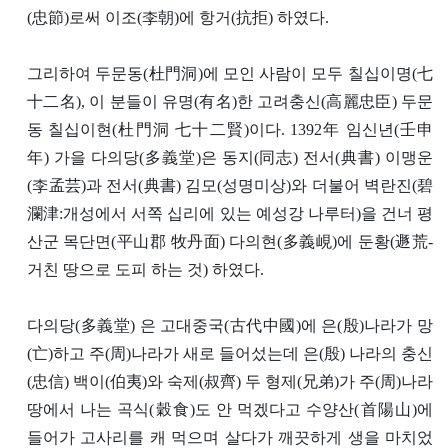
(忠節)로써 이조(李朝)에 항거(抗拒) 하였다.
그리하여 두문동(杜門洞)에 모인 사람이 모두 칠십이명(七
十二名), 이 분들이 유명(有名)한 고려충신(高麗忠臣) 두문
동 칠십이현(杜門洞 七十二賢)이다. 1392年 임신년(壬申
年) 가을 다의당(多義堂)은 동지(同志) 전서(典書) 이맹운
(李孟芸)과 전서(典書) 김모(성명미상)와 더불어 벽란진(碧
瀾津:개성에서 서쪽 십리에 있는 예성강 나루터)을 건너 평
산군 목단면(平山郡 牧丹面) 다의현(多義峴)에 둔황(遯荒-
거친 땅으로 도피 하는 것) 하였다.
다의당(多義堂) 은 고대중국(古代中國)에 은(殷)나라가 망
(亡)하고 주(周)나라가 새로 들어섰는데 은(殷) 나라의 충신
(忠信) 백이(伯夷)와 숙제(叔齊) 두 형제(兄弟)가 주(周)나라
땅에서 나는 곡식(穀食)도 안 먹겠다고 수양산(首陽山)에
들어가 고사리를 캐 먹으며 살다가 깨끗하게 생을 마치었