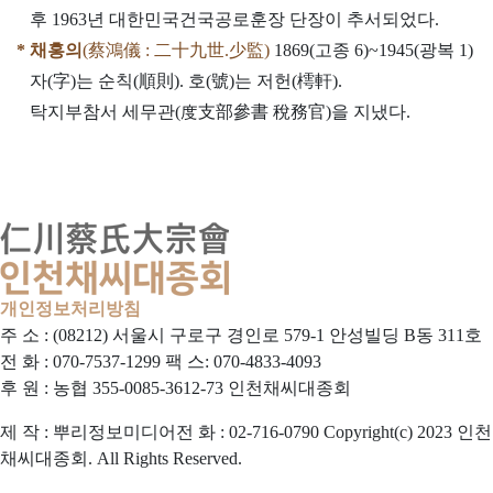
후 1963년 대한민국건국공로훈장 단장이 추서되었다.
* 채홍의
(蔡鴻儀 : 二十九世.少監)
1869(고
종 6)~1945(광복 1)
자(字)는 순칙(順則). 호(號)는 저헌(樗軒).
탁지부참서 세무관(度支部參書 稅務官)을 지냈다.
개인정보처리방침
주 소 : (08212) 서울시 구로구 경인로 579-1 안성빌딩 B동 311호
전 화 : 070-7537-1299
팩 스: 070-4833-4093
후 원 : 농협 355-0085-3612-73 인천채씨대종회
제 작 : 뿌리정보미디어
전 화 : 02-716-0790
Copyright(c) 2023 인천
채씨대종회. All Rights Reserved.