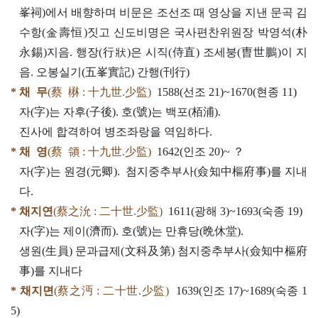
峯祠)에서 배향하며 비문은 조선조 때 영상을 지낸 문곡 김
수항(金壽恒)짓고 신도비명은 국사편찬위원장 박영석(朴
永錫)지음. 행장(行狀)은 시직(侍直) 조세붕(曺世鵬)이 지
음. 오봉실기(五峯實記) 간행(刊行)
* 채 무
(蔡 楙 : 十九世.少監)
1588(선조 21)~1670(현종 11)
자(字)는 자후(子後). 호(號)는 백포(栢浦).
진사에 합격하여 병조좌랑을 역임하다.
* 채 영
(蔡 領 : 十九世.少監)
1642(인조 20)~ ？
자(字)는 원경(元卿). 첨지중추부사(僉知中樞府事)를 지내
다.
* 채지연
(蔡之沇 : 二十世.少監)
1611(광해 3)~1693(숙종 19)
자(字)는 제이(濟而). 호(號)는 만휴당(晩休堂).
생원(生員) 문과급제(文科及第) 첨지중추부사(僉知中樞府
事)를 지내다
* 채지면
(蔡之沔 : 二十世.少監)
1639(인조 17)~1689(숙종 1
5)