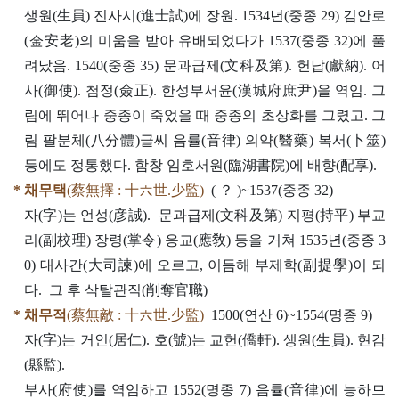
생원(生員) 진사시(進士試)에 장원. 1534년(중종 29) 김안로
(金安老)의 미움을 받아 유배되었다가 1537(중종 32)에 풀
려났음. 1540(중종 35) 문과급제(文科及第). 헌납(獻納). 어
사(御使). 첨정(僉正). 한성부서윤(漢城府庶尹)을 역임. 그
림에 뛰어나 중종이 죽었을 때 중종의 초상화를 그렸고. 그
림 팔분체(八分體)글씨 음률(音律) 의약(醫藥) 복서(卜筮)
등에도 정통했다. 함창 임호서원(臨湖書院)에 배향(配享).
* 채무택
(蔡無擇 : 十六世.少監)
( ？ )~1537(중종 32)
자(字)는 언성(彦誠). 문과급제(文科及第) 지평(持平) 부교
리(副校理) 장령(掌令) 응교(應敎) 등을 거쳐 1535년(중종 3
0) 대사간(大司諫)에 오르고, 이듬해 부제학(副提學)이 되
다. 그 후 삭탈관직(削奪官職)
* 채무적
(蔡無敵 : 十六世.少監)
1500(연산 6)~1554(명종 9)
자(字)는 거인(居仁). 호(號)는 교헌(僑軒). 생원(生員). 현감
(縣監).
부사(府使)를 역임하고 1552(명종 7) 음률(音律)에 능하므