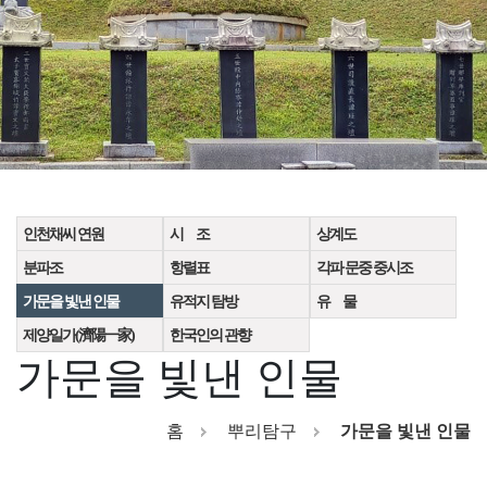
인천채씨 연원
시 조
상계도
분파조
항렬표
각파 문중 중시조
가문을 빛낸 인물
유적지 탐방
유 물
제양일가(濟陽一家)
한국인의 관향
가문을 빛낸 인물
홈
뿌리탐구
가문을 빛낸 인물