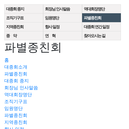
대종회 종지
회장님 인사말씀
역대회장명단
조직기구표
임원명단
파별종친회
지역종친회
향사 일정
대종회 연간 일정
종 약
연 혁
찾아오시는 길
파별종친회
홈
대종회소개
파별종친회
대종회 종지
회장님 인사말씀
역대회장명단
조직기구표
임원명단
파별종친회
지역종친회