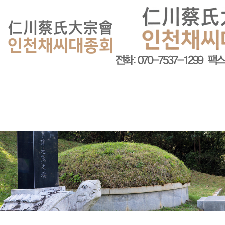
회원가입
로그인
오늘
0
어제
0
최대
0
전체
0
">
방문자수