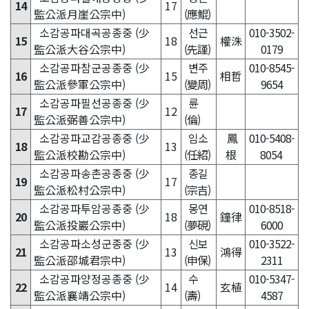
14
17
監公派月崖公宗中)
(應鯤)
소감공파대곡공종중 (少
선근
010-3502-
15
18
權洙
監公派大谷公宗中)
(先謹)
0179
소감공파참군공종중 (少
변주
010-8545-
16
15
相哲
監公派參軍公宗中)
(變周)
9654
소감공파필선공종중 (少
륜
17
12
監公派弼善公宗中)
(倫)
소감공파교감공종중 (少
임소
鳳
010-5408-
18
13
監公派校勘公宗中)
(任紹)
根
8054
소감공파송촌공종중 (少
종길
19
17
監公派松村公宗中)
(宗吉)
소감공파투암공종중 (少
몽연
010-8518-
20
18
鐘律
監公派投巖公宗中)
(夢硯)
6000
소감공파소성군종중 (少
신보
010-3522-
21
13
鴻得
監公派邵城君宗中)
(申保)
2311
소감공파양정공종중 (少
수
010-5347-
22
14
玄植
監公派襄靖公宗中)
(壽)
4587