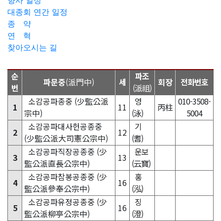
향사 일정
대종회 연간 일정
종 약
연 혁
찾아오시는 길
순
파조
파문중
(派門中)
세
회장
전화번호
번
(派祖)
소감공파종중 (少監公派
영
010-3508-
1
11
丙柱
宗中)
(泳)
5004
소감공파대사헌공종중
기
2
12
(少監公派大司憲公宗中)
(耆)
소감공파직장공종중 (少
운보
3
13
監公派直長公宗中)
(云寶)
소감공파참봉공종중 (少
홍
4
16
監公派參奉公宗中)
(泓)
소감공파유정공종중 (少
징
5
16
監公派柳亭公宗中)
(澄)