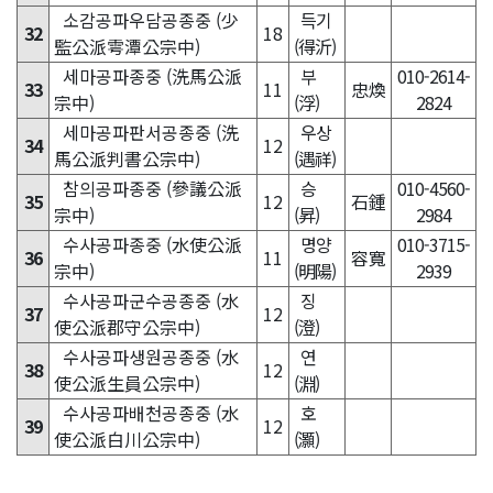
소감공파우담공종중 (少
득기
32
18
監公派雩潭公宗中)
(得沂)
세마공파종중 (洗馬公派
부
010-2614-
33
11
忠煥
宗中)
(浮)
2824
세마공파판서공종중 (洗
우상
34
12
馬公派判書公宗中)
(遇祥)
참의공파종중 (參議公派
승
010-4560-
35
12
石鍾
宗中)
(昇)
2984
수사공파종중 (水使公派
명양
010-3715-
36
11
容寬
宗中)
(明陽)
2939
수사공파군수공종중 (水
징
37
12
使公派郡守公宗中)
(澄)
수사공파생원공종중 (水
연
38
12
使公派生員公宗中)
(淵)
수사공파배천공종중 (水
호
39
12
使公派白川公宗中)
(灝)