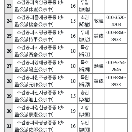
소감공파휴암공종중 (少
무일
23
16
監公派休巖公宗中)
(無逸)
소감공파졸재공종중 (少
소권
010-3520-
24
15
敦植
監公派拙齋公宗中)
(紹權)
4208
소감공파지평공종중 (少
무태
010-8866-
25
16
鍾成
監公派持平公宗中)
(無怠)
8933
소감공파서재공종중 (少
득강
26
18
監公派西齋公宗中)
(得江)
소감공파양애공종중 (少
득호
010-9354-
27
18
顥植
監公派陽崖公宗中)
(得湖)
2646
소감공파원조공종중 (少
득원
010-8866-
28
18
鍾成
監公派元祚公宗中)
(得源)
8933
소감공파진사공종중 (少
승권
29
15
監公派進士公宗中)
(承權)
소감공파경헌공종중 (少
이항
30
19
監公派景憲公宗中)
(以恒)
소감공파좌랑공종중 (少
무민
31
16
監公派佐郞公宗中)
(無閔)