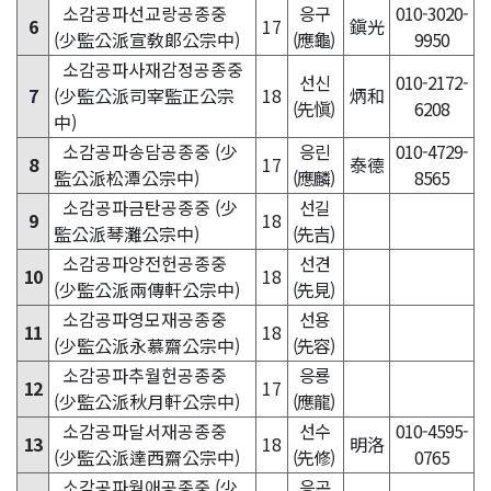
소감공파선교랑공종중
응구
010-3020-
6
17
鎭光
(少監公派宣敎郞公宗中)
(應龜)
9950
소감공파사재감정공종중
선신
010-2172-
7
(少監公派司宰監正公宗
18
炳和
(先愼)
6208
中)
소감공파송담공종중 (少
응린
010-4729-
8
17
泰德
監公派松潭公宗中)
(應麟)
8565
소감공파금탄공종중 (少
선길
9
18
監公派琴灘公宗中)
(先吉)
소감공파양전헌공종중
선견
10
18
(少監公派兩傳軒公宗中)
(先見)
소감공파영모재공종중
선용
11
18
(少監公派永慕齋公宗中)
(先容)
소감공파추월헌공종중
응룡
12
17
(少監公派秋月軒公宗中)
(應龍)
소감공파달서재공종중
선수
010-4595-
13
18
明洛
(少監公派達西齋公宗中)
(先修)
0765
소감공파월애공종중 (少
응곤