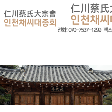
회원가입
로그인
오늘
0
어제
0
최대
0
전체
0
">
방문자수