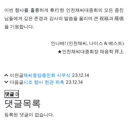
이번 향사를 훌륭하게 奉行한 인천채씨대종회의 모든 종친
님들에게 깊은 존경과 감사의 말씀을 올리며 큰 祝福과 蔭德
을 기원합니다.
인나배! (인천채씨, 나이스 & 베스트)
★인천채씨대종회장 채용학 拜上
이전글
채씨중앙종친회 시무식
23.12.14
다음글
시조 향사 헌관 위촉
23.12.14
댓글
0
댓글목록
등록된 댓글이 없습니다.